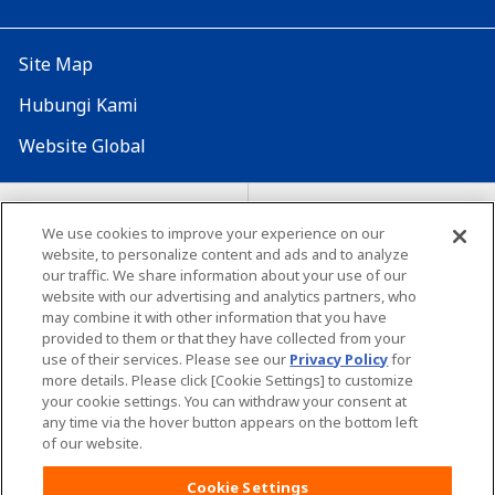
Site Map
Hubungi Kami
Website Global
Map Situs
Lokasi seluruh dunia
We use cookies to improve your experience on our
Tentang penggunaan situs ini
website, to personalize content and ads and to analyze
Lingkungan yang dianjurkan
our traffic. We share information about your use of our
website with our advertising and analytics partners, who
may combine it with other information that you have
provided to them or that they have collected from your
use of their services. Please see our
Privacy Policy
for
more details. Please click [Cookie Settings] to customize
your cookie settings. You can withdraw your consent at
Copyright© Unicharm Corporation
any time via the hover button appears on the bottom left
of our website.
Cookie Settings