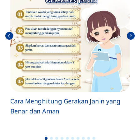
Sebel
Berik
umn
utny
ya
a
n yang
Jenis Gerakan Si Kecil di Dalam Per
dan Artinya
1
2
3
4
5
6
7
8
9
1