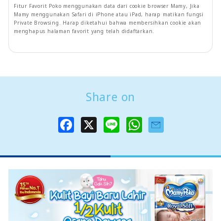
Fitur Favorit Poko menggunakan data dari cookie browser Mamy, Jika
Mamy menggunakan Safari di iPhone atau iPad, harap matikan fungsi
Private Browsing. Harap diketahui bahwa membersihkan cookie akan
menghapus halaman favorit yang telah didaftarkan.
Share on
F
X
L
W
a
i
h
c
n
a
e
e
t
b
s
o
A
o
p
k
p