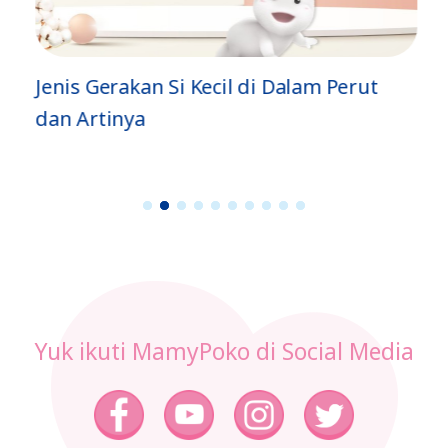
Jenis Gerakan Si Kecil di Dalam Perut
dan Artinya
1
2
3
4
5
6
7
8
9
1
0
Yuk ikuti MamyPoko di Social Media