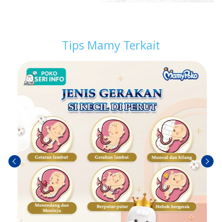
Tips Mamy Terkait
Sebel
Berik
umn
utny
ya
a