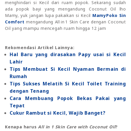
menghindari si Kecil dari ruam popok. Sekarang sudah
ada popok bayi yang mengandung Coconut Oil lho
Mamy, yuk jangan lupa pakaikan si Kecil
MamyPoko Sin
Comfort
mengandung All in 1 Skin Care dengan Coconut
Oil yang mampu mencegah ruam hingga 12 jam
Rekomendasi Artikel Lainnya:
Hal Baru yang dirasakan Papy usai si Kecil
Lahir
Tips Membuat Si Kecil Nyaman Bermain di
Rumah
Tips Sukses Melatih Si Kecil Toilet Training
dengan Tenang
Cara Membuang Popok Bekas Pakai yang
Tepat
Cukur Rambut si Kecil, Wajib Banget?
Kenapa harus
All in 1 Skin Care with Coconut Oil
?