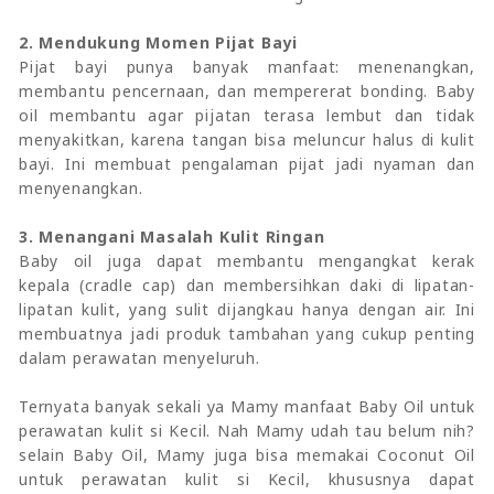
2. Mendukung Momen Pijat Bayi
Pijat bayi punya banyak manfaat: menenangkan,
membantu pencernaan, dan mempererat bonding. Baby
oil membantu agar pijatan terasa lembut dan tidak
menyakitkan, karena tangan bisa meluncur halus di kulit
bayi. Ini membuat pengalaman pijat jadi nyaman dan
menyenangkan.
3. Menangani Masalah Kulit Ringan
Baby oil juga dapat membantu mengangkat kerak
kepala (cradle cap) dan membersihkan daki di lipatan-
lipatan kulit, yang sulit dijangkau hanya dengan air. Ini
membuatnya jadi produk tambahan yang cukup penting
dalam perawatan menyeluruh.
Ternyata banyak sekali ya Mamy manfaat Baby Oil untuk
perawatan kulit si Kecil. Nah Mamy udah tau belum nih?
selain Baby Oil, Mamy juga bisa memakai Coconut Oil
untuk perawatan kulit si Kecil, khususnya dapat