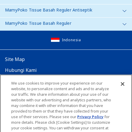
MamyPoko Tissue Basah Reguler Antiseptik
MamyPoko Tissue Basah Reguler
Indonesia
Site Map
Hubungi Kami
Website Global
We use cookies to improve your experience on our
website, to personalize content and ads and to analyze
our traffic. We share information about your use of our
Map Situs
Lokasi seluruh dunia
website with our advertising and analytics partners, who
may combine it with other information that you have
Tentang penggunaan situs ini
Lingkungan yang dianjurkan
provided to them or that they have collected from your
use of their services. Please see our
Privacy Policy
for
more details. Please click [Cookie Settings] to customize
your cookie settings. You can withdraw your consent at