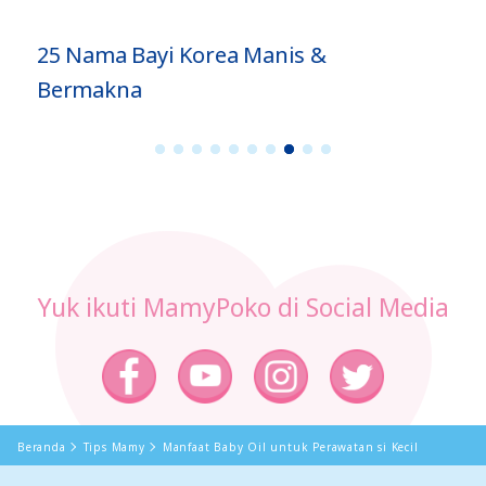
25 Nama Bayi Korea Manis &
Bermakna
1
2
3
4
5
6
7
8
9
1
0
Yuk ikuti MamyPoko di Social Media
Beranda
Tips Mamy
Manfaat Baby Oil untuk Perawatan si Kecil