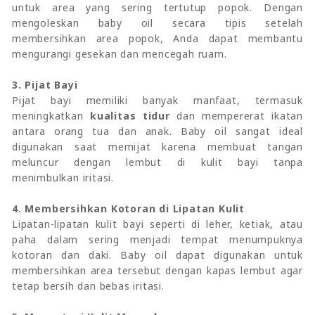
untuk area yang sering tertutup popok. Dengan
mengoleskan baby oil secara tipis setelah
membersihkan area popok, Anda dapat membantu
mengurangi gesekan dan mencegah ruam.
3. Pijat Bayi
Pijat bayi memiliki banyak manfaat, termasuk
meningkatkan
kualitas tidur
dan mempererat ikatan
antara orang tua dan anak. Baby oil sangat ideal
digunakan saat memijat karena membuat tangan
meluncur dengan lembut di kulit bayi tanpa
menimbulkan iritasi.
4. Membersihkan Kotoran di Lipatan Kulit
Lipatan-lipatan kulit bayi seperti di leher, ketiak, atau
paha dalam sering menjadi tempat menumpuknya
kotoran dan daki. Baby oil dapat digunakan untuk
membersihkan area tersebut dengan kapas lembut agar
tetap bersih dan bebas iritasi.