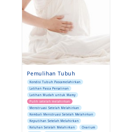
Pemulihan Tubuh
Kondisi Tubuh Pascamelahirkan
Latihan Pasca Persalinan
Latihan Mudah untuk Mamy
Pulih setelah melahirkan
Menstruasi Setelah Melahirkan
Kembali Menstruasi Setelah Melahirkan
Keputihan Setelah Melahirkan
Keluhan Setelah Melahirkan
Ovarium