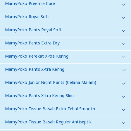
MamyPoko Preemie Care
MamyPoko Royal Soft
MamyPoko Pants Royal Soft
MamyPoko Pants Extra Dry
MamyPoko Perekat X-tra Kering
MamyPoko Pants X-tra Kering
MamyPoko Junior Night Pants (Celana Malam)
MamyPoko Pants X-tra Kering Slim
MamyPoko Tissue Basah Extra Tebal Smooth
MamyPoko Tissue Basah Reguler Antiseptik