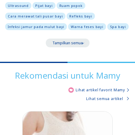
Ultrasound
Pijat bayi
Ruam popok
Cara merawat tali pusar bayi
Refleks bayi
Infeksi jamur pada mulut bayi
Warna feses bayi
Spa bayi
Tampilkan semua
Rekomendasi untuk Mamy
Lihat artikel favorit Mamy
Lihat semua artikel