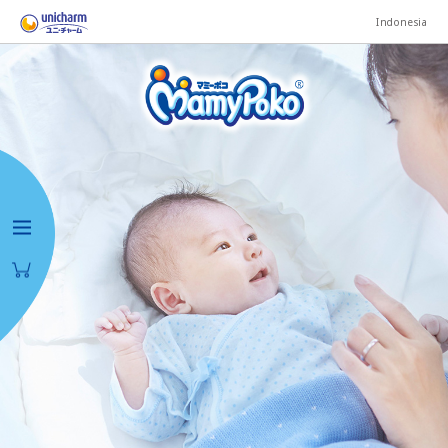
Indonesia