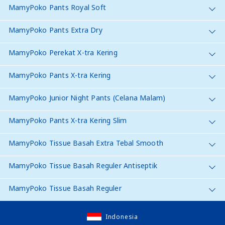
MamyPoko Pants Royal Soft
MamyPoko Pants Extra Dry
MamyPoko Perekat X-tra Kering
MamyPoko Pants X-tra Kering
MamyPoko Junior Night Pants (Celana Malam)
MamyPoko Pants X-tra Kering Slim
MamyPoko Tissue Basah Extra Tebal Smooth
MamyPoko Tissue Basah Reguler Antiseptik
MamyPoko Tissue Basah Reguler
Indonesia