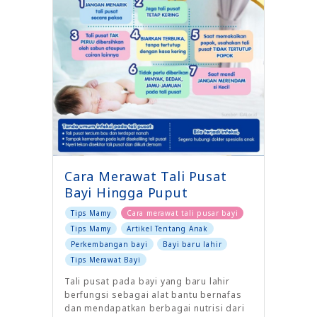
Cara Merawat Tali Pusat
Bayi Hingga Puput
Tips Mamy
Cara merawat tali pusar bayi
Tips Mamy
Artikel Tentang Anak
Perkembangan bayi
Bayi baru lahir
Tips Merawat Bayi
Tali pusat pada bayi yang baru lahir
berfungsi sebagai alat bantu bernafas
dan mendapatkan berbagai nutrisi dari